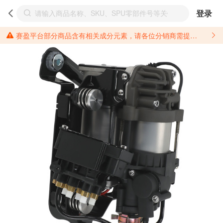
登录
赛盈平台部分商品含有相关成分元素，请各位分销商需提前了解产品材质情况，并针对其做好相关的风险把控，以免造成不必要的损失。 *美国加州65法案进一步规定了对于仅包含致癌物质，仅包含致生殖毒性物质，同时包含致癌物质和致生殖毒性物质，亦或是包含某一物质即为致癌物质又为致生殖毒性物质的产品的警示标语要求。 *新法案提供的警示标语修订并不是强制实施的，其只是避免昂贵诉讼的一种有效的方法。只要企业在保证其使用的另外的警示标语是“清晰和合理”并符合加州65法案要求的，那也是可以被接受的。*请充分了解第三方销售平台对商品上架规要求，并根据对应平台规则调整相关商品信息后进行上架，以免造成您不必要损失。 汽配产品上架注意事项： 不同第三方平台对于适配车型等信息的填写要求各有不同。例如：亚马逊明确禁止在产品标题、卖点和描述中直接使用适配车型的年份、品牌和型号信息；请您仔细研究并熟悉所销售平台关于汽配产品上架销售的具体规则，如果因上架的汽配产品信息填写不符合所销售平台要求，产生违规/侵权等问题所造成的损失需您自行承担。