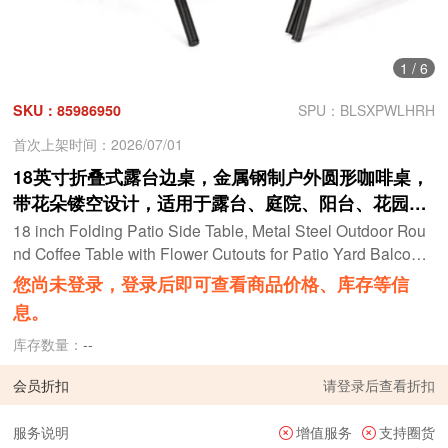
1
/
6
SKU：85986950
SPU：BLSXPWLHRH
首次上架时间：2026/07/01
18英寸折叠式露台边桌，金属钢制户外圆形咖啡桌，
带花朵镂空设计，适用于露台、庭院、阳台、花园，
黑色
18 inch Folding Patio Side Table, Metal Steel Outdoor Rou
nd Coffee Table with Flower Cutouts for Patio Yard Balcony
Garden, Black
您尚未登录，登录后即可查看商品价格、库存等信
息。
库存数量：
--
会员折扣
请
登录
后查看折扣
服务说明
增值服务
支持圈货