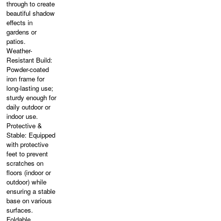
through to create
beautiful shadow
effects in
gardens or
patios.
Weather-
Resistant Build:
Powder-coated
iron frame for
long-lasting use;
sturdy enough for
daily outdoor or
indoor use.
Protective &
Stable: Equipped
with protective
feet to prevent
scratches on
floors (indoor or
outdoor) while
ensuring a stable
base on various
surfaces.
Foldable