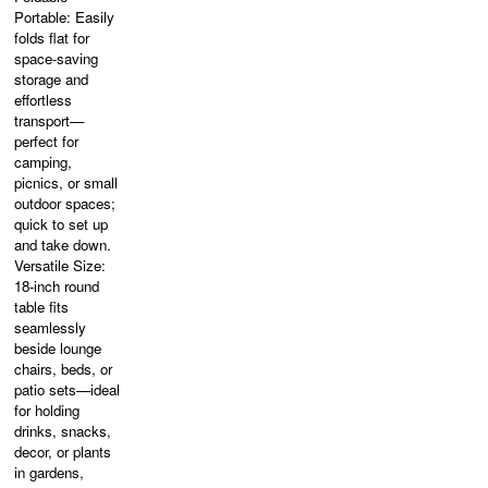
Portable: Easily
folds flat for
space-saving
storage and
effortless
transport—
perfect for
camping,
picnics, or small
outdoor spaces;
quick to set up
and take down.
Versatile Size:
18-inch round
table fits
seamlessly
beside lounge
chairs, beds, or
patio sets—ideal
for holding
drinks, snacks,
decor, or plants
in gardens,