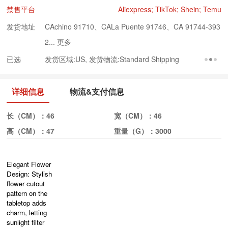
禁售平台
Aliexpress; TikTok; Shein; Temu
发货地址
CAchino 91710、CALa Puente 91746、CA 91744-393
2...
更多
已选
发货区域:US, 发货物流:Standard Shipping
详细信息
物流&支付信息
长（CM）：
46
宽（CM）：
46
高（CM）：
47
重量（G）：
3000
Elegant Flower
Design: Stylish
flower cutout
pattern on the
tabletop adds
charm, letting
sunlight filter