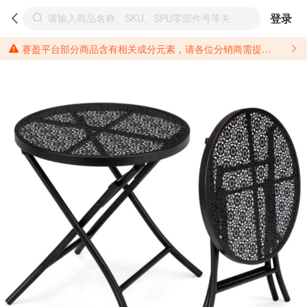
登录
赛盈平台部分商品含有相关成分元素，请各位分销商需提前了解产品材质情况，并针对其做好相关的风险把控，以免造成不必要的损失。 *美国加州65法案进一步规定了对于仅包含致癌物质，仅包含致生殖毒性物质，同时包含致癌物质和致生殖毒性物质，亦或是包含某一物质即为致癌物质又为致生殖毒性物质的产品的警示标语要求。 *新法案提供的警示标语修订并不是强制实施的，其只是避免昂贵诉讼的一种有效的方法。只要企业在保证其使用的另外的警示标语是“清晰和合理”并符合加州65法案要求的，那也是可以被接受的。*请充分了解第三方销售平台对商品上架规要求，并根据对应平台规则调整相关商品信息后进行上架，以免造成您不必要损失。 汽配产品上架注意事项： 不同第三方平台对于适配车型等信息的填写要求各有不同。例如：亚马逊明确禁止在产品标题、卖点和描述中直接使用适配车型的年份、品牌和型号信息；请您仔细研究并熟悉所销售平台关于汽配产品上架销售的具体规则，如果因上架的汽配产品信息填写不符合所销售平台要求，产生违规/侵权等问题所造成的损失需您自行承担。