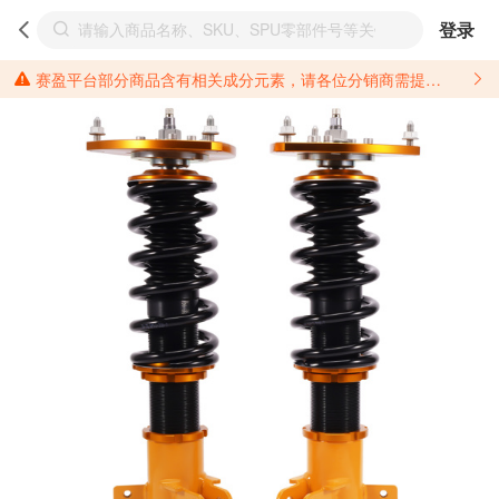
登录
赛盈平台部分商品含有相关成分元素，请各位分销商需提前了解产品材质情况，并针对其做好相关的风险把控，以免造成不必要的损失。 *美国加州65法案进一步规定了对于仅包含致癌物质，仅包含致生殖毒性物质，同时包含致癌物质和致生殖毒性物质，亦或是包含某一物质即为致癌物质又为致生殖毒性物质的产品的警示标语要求。 *新法案提供的警示标语修订并不是强制实施的，其只是避免昂贵诉讼的一种有效的方法。只要企业在保证其使用的另外的警示标语是“清晰和合理”并符合加州65法案要求的，那也是可以被接受的。*请充分了解第三方销售平台对商品上架规要求，并根据对应平台规则调整相关商品信息后进行上架，以免造成您不必要损失。 汽配产品上架注意事项： 不同第三方平台对于适配车型等信息的填写要求各有不同。例如：亚马逊明确禁止在产品标题、卖点和描述中直接使用适配车型的年份、品牌和型号信息；请您仔细研究并熟悉所销售平台关于汽配产品上架销售的具体规则，如果因上架的汽配产品信息填写不符合所销售平台要求，产生违规/侵权等问题所造成的损失需您自行承担。