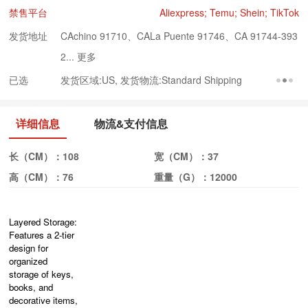
禁售平台
Aliexpress; Temu; Shein; TikTok
发货地址
CAchino 91710、CALa Puente 91746、CA 91744-393
2...
更多
已选
发货区域:US, 发货物流:Standard Shipping
详细信息
物流&支付信息
长（CM）：
108
宽（CM）：
37
高（CM）：
76
重量（G）：
12000
Layered Storage:
Features a 2-tier
design for
organized
storage of keys,
books, and
decorative items,