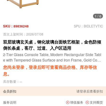
1
/
6
SKU：89836248
SPU：BIDLETVTIC
首次上架时间：2026/07/08
双层玻璃玄关桌，钢化玻璃台面铁艺框架，金色防倾
倒长条桌，客厅、过道、入户区适用
2-Tier Glass Console Table, Modern Rectangular Side Tabl
e with Tempered Glass Surface and Iron Frame, Gold Cons
ole Desk with Anti-Tip Design for Living Room, Hallway, Ent
您尚未登录，登录后即可查看商品价格、库存等信
ryway, or Foyer
息。
库存数量：
--
会员折扣
请
登录
后查看折扣
服务说明
增值服务
支持圈货