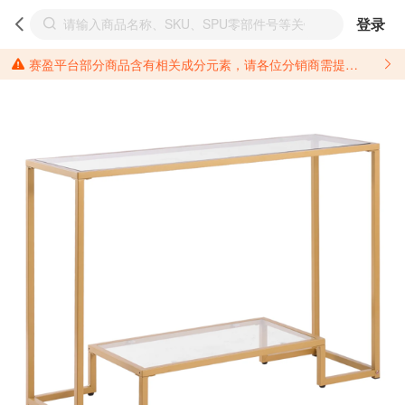
登录
赛盈平台部分商品含有相关成分元素，请各位分销商需提前了解产品材质情况，并针对其做好相关的风险把控，以免造成不必要的损失。 *美国加州65法案进一步规定了对于仅包含致癌物质，仅包含致生殖毒性物质，同时包含致癌物质和致生殖毒性物质，亦或是包含某一物质即为致癌物质又为致生殖毒性物质的产品的警示标语要求。 *新法案提供的警示标语修订并不是强制实施的，其只是避免昂贵诉讼的一种有效的方法。只要企业在保证其使用的另外的警示标语是“清晰和合理”并符合加州65法案要求的，那也是可以被接受的。*请充分了解第三方销售平台对商品上架规要求，并根据对应平台规则调整相关商品信息后进行上架，以免造成您不必要损失。 汽配产品上架注意事项： 不同第三方平台对于适配车型等信息的填写要求各有不同。例如：亚马逊明确禁止在产品标题、卖点和描述中直接使用适配车型的年份、品牌和型号信息；请您仔细研究并熟悉所销售平台关于汽配产品上架销售的具体规则，如果因上架的汽配产品信息填写不符合所销售平台要求，产生违规/侵权等问题所造成的损失需您自行承担。