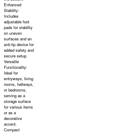
Enhanced
Stability:
Includes
adjustable foot
pads for stability
on uneven
surfaces and an
anti-tip device for
added safety and
secure setup.
Versatile
Functionality:
Ideal for
entryways, living
rooms, hallways,
or bedrooms,
serving as a
storage surface
for various items
or as a
decorative
accent.
Compact