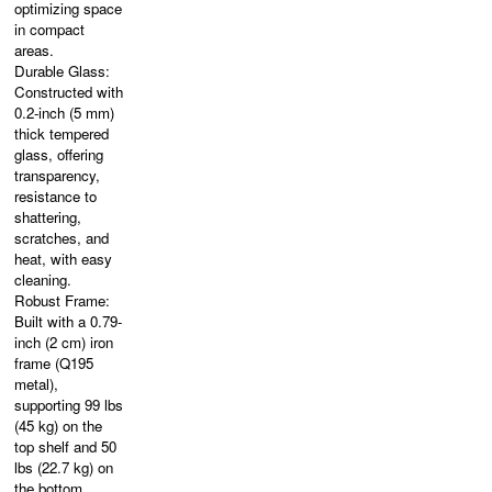
optimizing space
in compact
areas.
Durable Glass:
Constructed with
0.2-inch (5 mm)
thick tempered
glass, offering
transparency,
resistance to
shattering,
scratches, and
heat, with easy
cleaning.
Robust Frame:
Built with a 0.79-
inch (2 cm) iron
frame (Q195
metal),
supporting 99 lbs
(45 kg) on the
top shelf and 50
lbs (22.7 kg) on
the bottom.