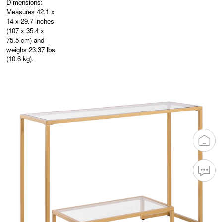
Dimensions:
Measures 42.1 x
14 x 29.7 inches
(107 x 35.4 x
75.5 cm) and
weighs 23.37 lbs
(10.6 kg).