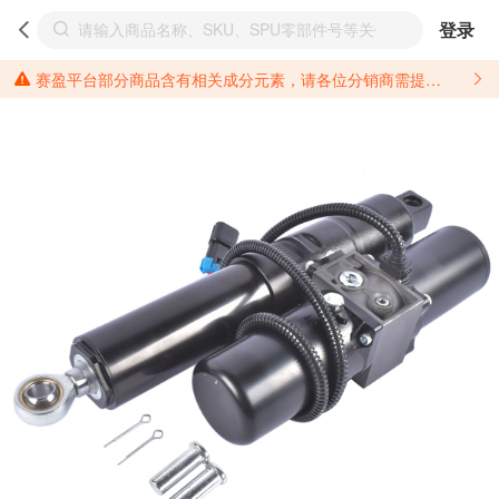
登录
赛盈平台部分商品含有相关成分元素，请各位分销商需提前了解产品材质情况，并针对其做好相关的风险把控，以免造成不必要的损失。 *美国加州65法案进一步规定了对于仅包含致癌物质，仅包含致生殖毒性物质，同时包含致癌物质和致生殖毒性物质，亦或是包含某一物质即为致癌物质又为致生殖毒性物质的产品的警示标语要求。 *新法案提供的警示标语修订并不是强制实施的，其只是避免昂贵诉讼的一种有效的方法。只要企业在保证其使用的另外的警示标语是“清晰和合理”并符合加州65法案要求的，那也是可以被接受的。*请充分了解第三方销售平台对商品上架规要求，并根据对应平台规则调整相关商品信息后进行上架，以免造成您不必要损失。 汽配产品上架注意事项： 不同第三方平台对于适配车型等信息的填写要求各有不同。例如：亚马逊明确禁止在产品标题、卖点和描述中直接使用适配车型的年份、品牌和型号信息；请您仔细研究并熟悉所销售平台关于汽配产品上架销售的具体规则，如果因上架的汽配产品信息填写不符合所销售平台要求，产生违规/侵权等问题所造成的损失需您自行承担。