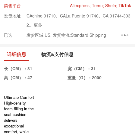
禁售平台
Aliexpress; Temu; Shein; TikTok
发货地址
CAchino 91710、CALa Puente 91746、CA 91744-393
2...
更多
已选
发货区域:US, 发货物流:Standard Shipping
详细信息
物流&支付信息
长（CM）：
31
宽（CM）：
31
高（CM）：
47
重量（G）：
2000
Ultimate Comfort
High-density
foam filling in the
seat cushion
delivers
exceptional
comfort, while