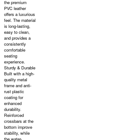
the premium
PVC leather
offers a luxurious
feel. The material
is long-lasting,
easy to clean,
and provides a
consistently
comfortable
seating
experience.
Sturdy & Durable
Built with a high-
quality metal
frame and anti-
rust plastic
coating for
enhanced
durability.
Reinforced
crossbars at the
bottom improve
stability, while
the water-