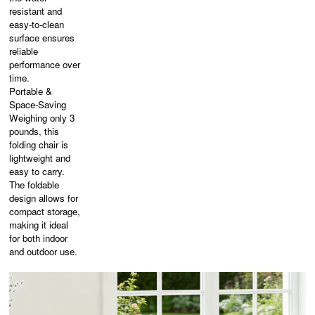
resistant and
easy-to-clean
surface ensures
reliable
performance over
time.
Portable &
Space-Saving
Weighing only 3
pounds, this
folding chair is
lightweight and
easy to carry.
The foldable
design allows for
compact storage,
making it ideal
for both indoor
and outdoor use.