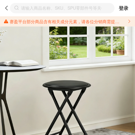
登录
赛盈平台部分商品含有相关成分元素，请各位分销商需提前了解产品材质情况，并针对其做好相关的风险把控，以免造成不必要的损失。 *美国加州65法案进一步规定了对于仅包含致癌物质，仅包含致生殖毒性物质，同时包含致癌物质和致生殖毒性物质，亦或是包含某一物质即为致癌物质又为致生殖毒性物质的产品的警示标语要求。 *新法案提供的警示标语修订并不是强制实施的，其只是避免昂贵诉讼的一种有效的方法。只要企业在保证其使用的另外的警示标语是“清晰和合理”并符合加州65法案要求的，那也是可以被接受的。*请充分了解第三方销售平台对商品上架规要求，并根据对应平台规则调整相关商品信息后进行上架，以免造成您不必要损失。 汽配产品上架注意事项： 不同第三方平台对于适配车型等信息的填写要求各有不同。例如：亚马逊明确禁止在产品标题、卖点和描述中直接使用适配车型的年份、品牌和型号信息；请您仔细研究并熟悉所销售平台关于汽配产品上架销售的具体规则，如果因上架的汽配产品信息填写不符合所销售平台要求，产生违规/侵权等问题所造成的损失需您自行承担。