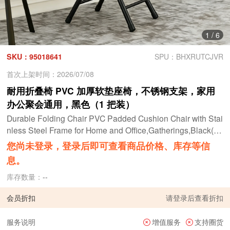
1
/
6
SKU：95018641
SPU：BHXRUTCJVR
首次上架时间：2026/07/08
耐用折叠椅 PVC 加厚软垫座椅，不锈钢支架，家用
办公聚会通用，黑色（1 把装）
Durable Folding Chair PVC Padded Cushion Chair with Stai
nless Steel Frame for Home and Office,Gatherings,Black(1
Pack)
您尚未登录，登录后即可查看商品价格、库存等信
息。
库存数量：
--
会员折扣
请
登录
后查看折扣
服务说明
增值服务
支持圈货