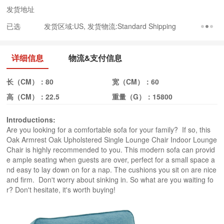
发货地址
已选
发货区域:US, 发货物流:Standard Shipping
详细信息
物流&支付信息
长（CM）：
80
宽（CM）：
60
高（CM）：
22.5
重量（G）：
15800
Introductions:
Are you looking for a comfortable sofa for your family? If so, this
Oak Armrest Oak Upholstered Single Lounge Chair Indoor Lounge
Chair is highly recommended to you. This modern sofa can provid
e ample seating when guests are over, perfect for a small space a
nd easy to lay down on for a nap. The cushions you sit on are nice
and firm. Don't worry about sinking in. So what are you waiting fo
r? Don't hesitate, it's worth buying!