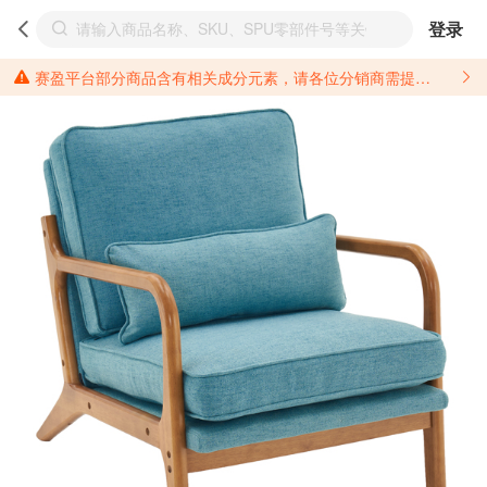
登录
赛盈平台部分商品含有相关成分元素，请各位分销商需提前了解产品材质情况，并针对其做好相关的风险把控，以免造成不必要的损失。 *美国加州65法案进一步规定了对于仅包含致癌物质，仅包含致生殖毒性物质，同时包含致癌物质和致生殖毒性物质，亦或是包含某一物质即为致癌物质又为致生殖毒性物质的产品的警示标语要求。 *新法案提供的警示标语修订并不是强制实施的，其只是避免昂贵诉讼的一种有效的方法。只要企业在保证其使用的另外的警示标语是“清晰和合理”并符合加州65法案要求的，那也是可以被接受的。*请充分了解第三方销售平台对商品上架规要求，并根据对应平台规则调整相关商品信息后进行上架，以免造成您不必要损失。 汽配产品上架注意事项： 不同第三方平台对于适配车型等信息的填写要求各有不同。例如：亚马逊明确禁止在产品标题、卖点和描述中直接使用适配车型的年份、品牌和型号信息；请您仔细研究并熟悉所销售平台关于汽配产品上架销售的具体规则，如果因上架的汽配产品信息填写不符合所销售平台要求，产生违规/侵权等问题所造成的损失需您自行承担。