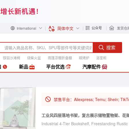
简体中文
公众号
International
发货仓
搜索
铁铝沙滩椅
烧柴火盆
雨篷凉棚折叠棚
碳烤炉
浴室柜
装
扣
新品
平台优选
汽摩配件
禁售平台：Aliexpress; Temu; Shein; TikT
工业风四层落地书架，复古展示储物置物架、花
Industrial 4-Tier Bookshelf, Freestanding Rusti