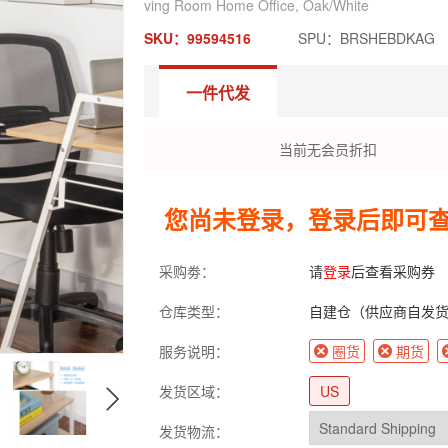
ving Room Home Office, Oak/White
SKU：99594516
SPU：BRSHEBDKAG
一件代发
当前无会员折扣
您尚未登录，登录后即可
采购劵：
请
登录
后查看采购券
仓库类型：
自建仓（供应商自发
服务说明：
圈货
期货
发货区域：
US
发货物流：