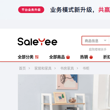
庭院楼梯扶手
风扇
编藤套
全部分类
全部商品
热销
折
首页
家居和家具
书房家具
书柜